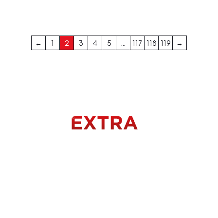
←
1
2
3
4
5
…
117
118
119
→
Menu
Accueil
À propos