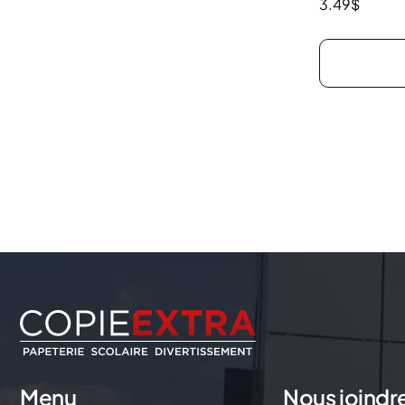
3.49
$
Menu
Nous joindr