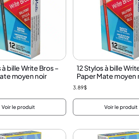
 à bille Write Bros –
12 Stylos à bille Writ
ate moyen noir
Paper Mate moyen 
3.89
$
Voir le produit
Voir le produit