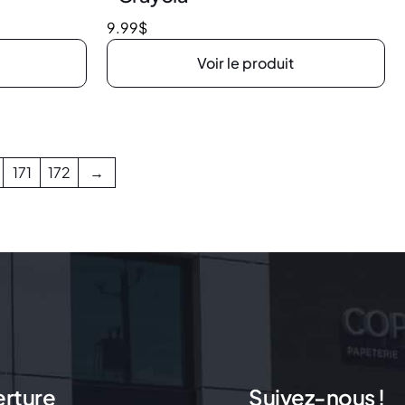
9.99
$
Voir le produit
171
172
→
erture
Suivez-nous !