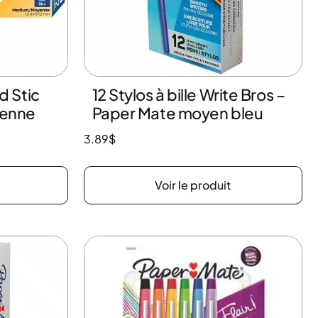
nd Stic
12 Stylos à bille Write Bros –
yenne
Paper Mate moyen bleu
3.89
$
Voir le produit