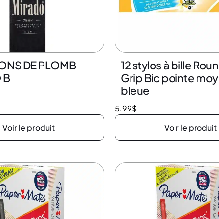
YONS DE PLOMB
12 stylos à bille Rou
 B
Grip Bic pointe mo
bleue
5.99
$
Voir le produit
Voir le produit