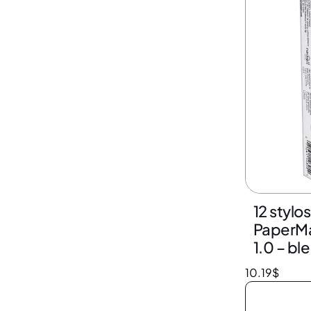
12 stylo
PaperMa
1.0 – bl
10.19
$