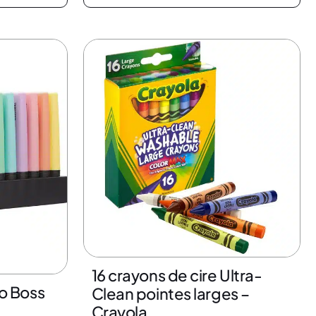
16 crayons de cire Ultra-
lo Boss
Clean pointes larges –
Crayola