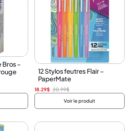
13% de rabais
e Bros –
12 Stylos feutres Flair –
rouge
PaperMate
18.29
$
20.99
$
Voir le produit