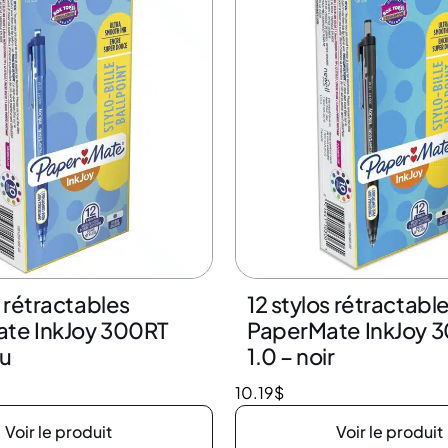
s rétractables
12 stylos rétractabl
te InkJoy 300RT
PaperMate InkJoy 
eu
1.0 – noir
10.19
$
Voir le produit
Voir le produit