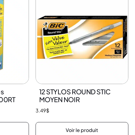
es
12 STYLOS ROUND STIC
300RT
MOYEN NOIR
3.49
$
Voir le produit