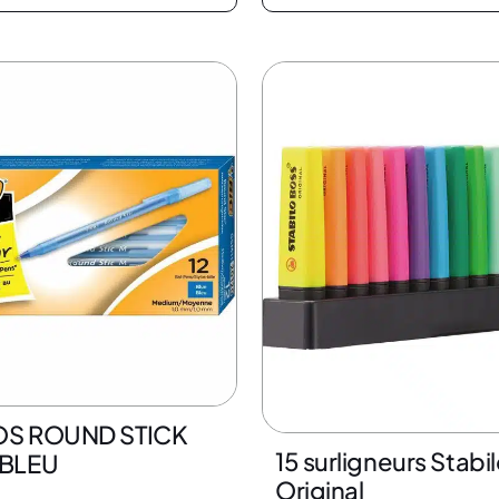
11% de rabais
LOS ROUND STICK
15 surligneurs Stabi
BLEU
Original