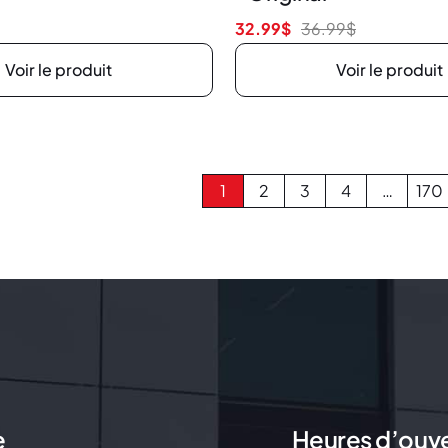
32.99
$
36.99
$
Voir le produit
Voir le produit
1
2
3
4
…
170
e
Heures d’ouv