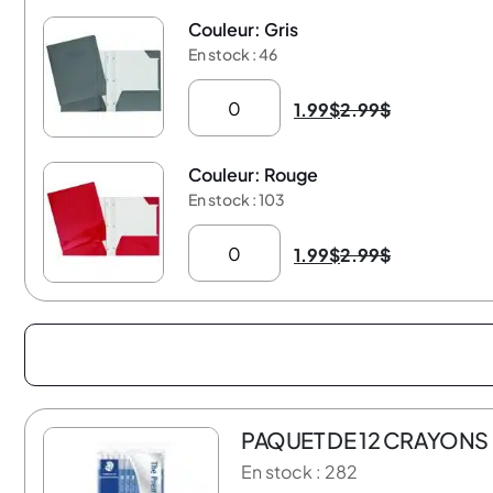
Couleur: Gris
-33%
En stock : 46
1.99
$
2.99
$
Couleur: Rouge
-33%
En stock : 103
1.99
$
2.99
$
PAQUET DE 12 CRAYONS
20% de rabais
En stock : 282