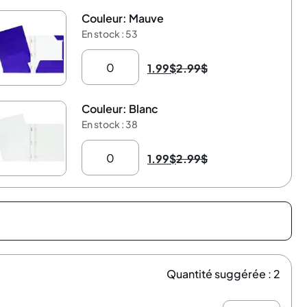
Couleur: Mauve
33%
En stock : 53
1.99
$
2.99
$
Couleur: Blanc
33%
En stock : 38
1.99
$
2.99
$
Quantité suggérée : 2