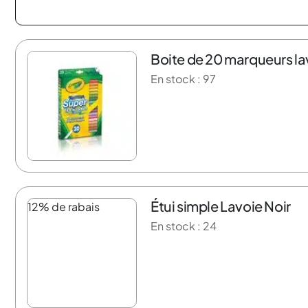
Boite de 20 marqueurs la
16% de rabais
En stock : 97
Étui simple Lavoie Noir
12% de rabais
En stock : 24