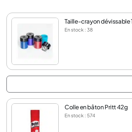
Taille-crayon dévissable 
20% de rabais
En stock : 38
Colle en bâton Pritt 42g
30% de rabais
En stock : 574