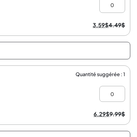
3.59
$
4.49
$
Quantité suggérée : 1
6.29
$
9.99
$