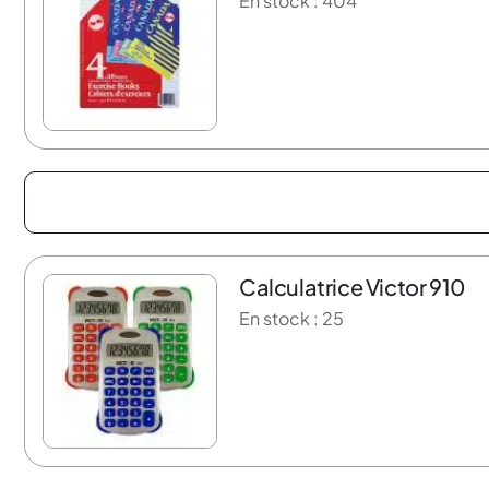
En stock : 404
Calculatrice Victor 910
12% de rabais
En stock : 25