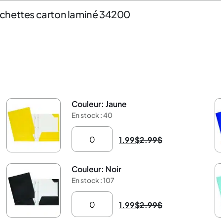
chettes carton laminé 34200
Couleur: Jaune
-33%
-
En stock : 40
1.99
$
2.99
$
Couleur: Noir
-33%
-
En stock : 107
1.99
$
2.99
$