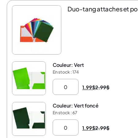
Duo-tang attaches et po
Couleur: Vert
-33%
En stock : 174
1.99
$
2.99
$
Couleur: Vert foncé
-33%
En stock : 67
1.99
$
2.99
$