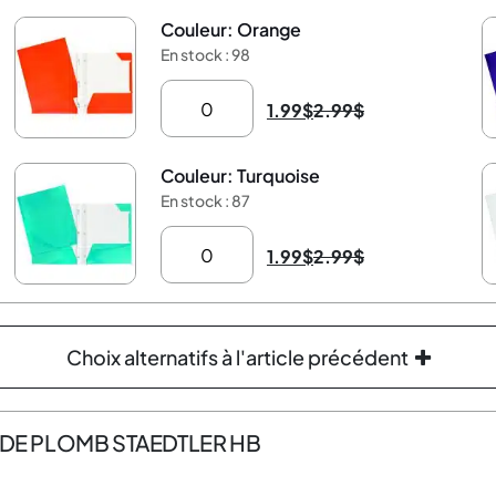
Couleur: Orange
-33%
-
En stock : 98
1.99
$
2.99
$
Couleur: Turquoise
-33%
-
En stock : 87
1.99
$
2.99
$
Choix alternatifs à l'article précédent
 DE PLOMB STAEDTLER HB