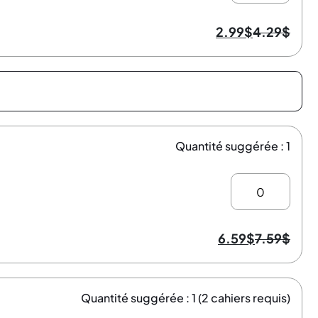
2.99
$
4.29
$
Quantité suggérée : 1
6.59
$
7.59
$
Quantité suggérée : 1 (2 cahiers requis)