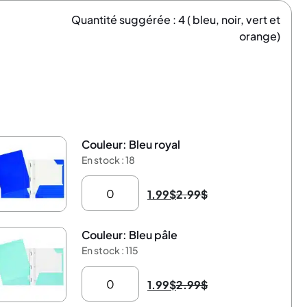
Quantité suggérée : 4 ( bleu, noir, vert et
orange)
Couleur: Bleu royal
33%
En stock : 18
1.99
$
2.99
$
Couleur: Bleu pâle
33%
En stock : 115
1.99
$
2.99
$