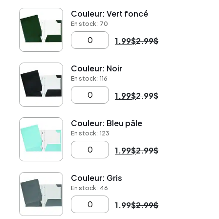
Couleur: Vert foncé
-33%
En stock : 70
1.99
$
2.99
$
Couleur: Noir
-33%
En stock : 116
1.99
$
2.99
$
Couleur: Bleu pâle
-33%
En stock : 123
1.99
$
2.99
$
Couleur: Gris
-33%
En stock : 46
1.99
$
2.99
$