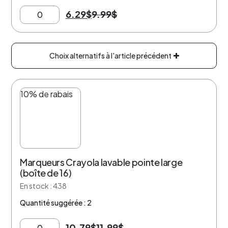
6.29
$
9.99
$
Choix alternatifs à l'article précédent
10% de rabais
Marqueurs Crayola lavable pointe large
(boîte de 16)
En stock : 438
Quantité suggérée : 2
10.79
$
11.99
$