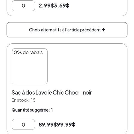
2.99
$
3.69
$
Choix alternatifs à l'article précédent
10% de rabais
Sac à dos Lavoie Chic Choc – noir
En stock : 15
Quantité suggérée : 1
89.99
$
99.99
$