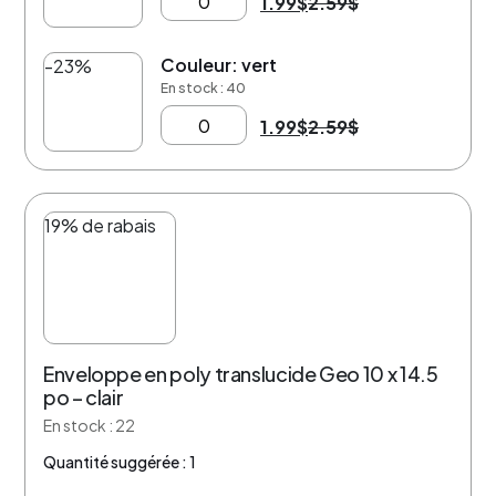
1.99
$
2.59
$
Couleur: vert
-23%
En stock : 40
1.99
$
2.59
$
19% de rabais
Enveloppe en poly translucide Geo 10 x 14.5
po – clair
En stock : 22
Quantité suggérée : 1