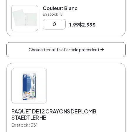
Couleur: Blanc
-33%
En stock : 51
1.99
$
2.99
$
Choix alternatifs à l'article précédent
20% de rabais
PAQUET DE 12 CRAYONS DE PLOMB
STAEDTLER HB
En stock : 331