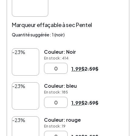
Marqueur effaçable à sec Pentel
Quantité suggérée : 1 (noir)
Couleur: Noir
-23%
En stock : 414
1.99
$
2.59
$
Couleur: bleu
-23%
En stock : 185
1.99
$
2.59
$
Couleur: rouge
-23%
En stock : 19