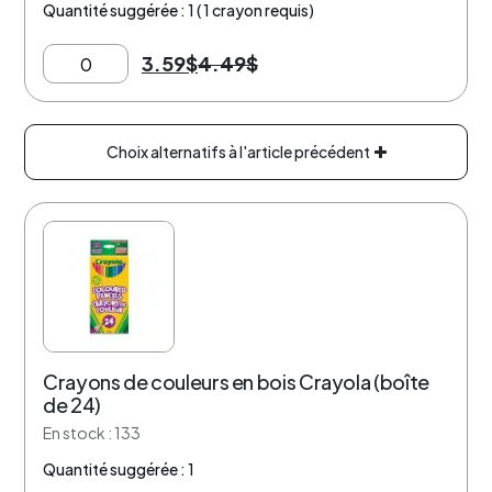
Quantité suggérée : 1 ( 1 crayon requis)
3.59
$
4.49
$
Choix alternatifs à l'article précédent
37% de rabais
Crayons de couleurs en bois Crayola (boîte
de 24)
En stock : 133
Quantité suggérée : 1