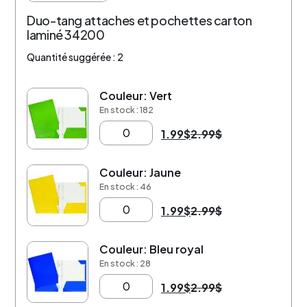
Duo-tang attaches et pochettes carton
laminé 34200
Quantité suggérée : 2
Couleur: Vert
-33%
En stock : 182
1.99
$
2.99
$
Couleur: Jaune
-33%
En stock : 46
1.99
$
2.99
$
Couleur: Bleu royal
-33%
En stock : 28
1.99
$
2.99
$