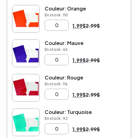
Couleur: Orange
-33%
En stock : 110
1.99
$
2.99
$
Couleur: Mauve
-33%
En stock : 66
1.99
$
2.99
$
Couleur: Rouge
-33%
En stock : 116
1.99
$
2.99
$
Couleur: Turquoise
-33%
En stock : 92
1.99
$
2.99
$