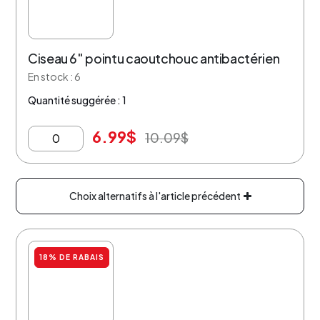
Ciseau 6″ pointu caoutchouc antibactérien
En stock : 6
Quantité suggérée : 1
6.99
$
10.09
$
Choix alternatifs à l'article précédent
18% DE RABAIS