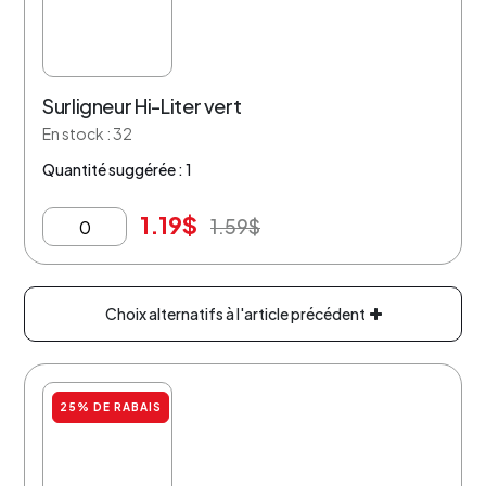
Surligneur Hi-Liter vert
En stock : 32
Quantité suggérée : 1
1.19
$
1.59
$
Choix alternatifs à l'article précédent
25% DE RABAIS