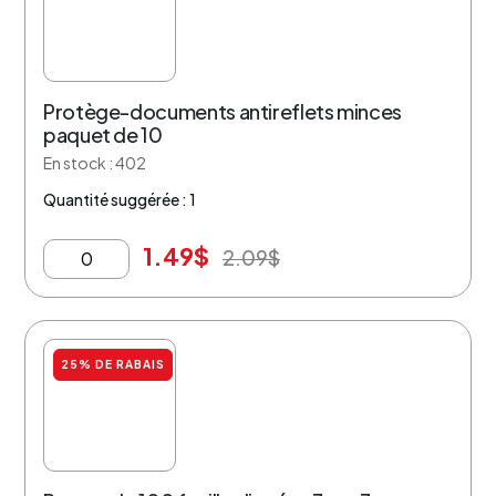
Protège-documents antireflets minces
paquet de 10
En stock : 402
Quantité suggérée : 1
1.49
$
2.09
$
25% DE RABAIS