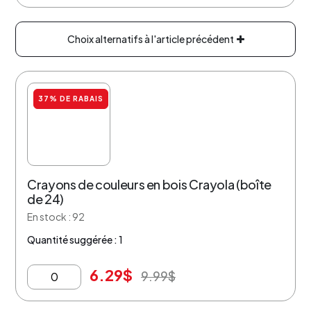
Choix alternatifs à l'article précédent
37% DE RABAIS
Crayons de couleurs en bois Crayola (boîte
de 24)
En stock : 92
Quantité suggérée : 1
6.29
$
9.99
$