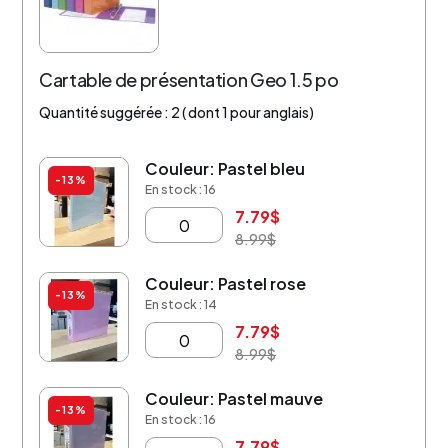
Cartable de présentation Geo 1.5 po
Quantité suggérée : 2 ( dont 1 pour anglais)
Couleur: Pastel bleu
-13%
En stock : 16
7.79
$
8.99
$
Couleur: Pastel rose
-13%
En stock : 14
7.79
$
8.99
$
Couleur: Pastel mauve
-13%
En stock : 16
7.79
$