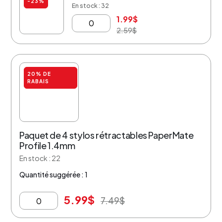
-23%
En stock : 32
1.99
$
2.59
$
20% DE
RABAIS
Paquet de 4 stylos rétractables PaperMate
Profile 1.4mm
En stock : 22
Quantité suggérée : 1
5.99
$
7.49
$