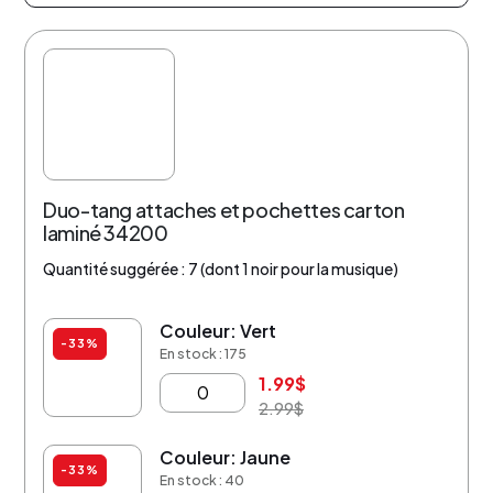
Duo-tang attaches et pochettes carton
laminé 34200
Quantité suggérée : 7 (dont 1 noir pour la musique)
Couleur: Vert
-33%
En stock : 175
1.99
$
2.99
$
Couleur: Jaune
-33%
En stock : 40