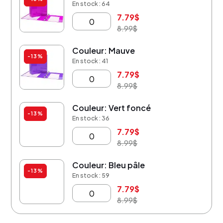
En stock : 64
7.79
$
8.99
$
Couleur: Mauve
-13%
En stock : 41
7.79
$
8.99
$
Couleur: Vert foncé
-13%
En stock : 36
7.79
$
8.99
$
Couleur: Bleu pâle
-13%
En stock : 59
7.79
$
8.99
$