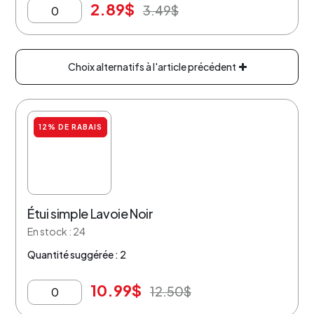
2.89
$
3.49
$
Choix alternatifs à l'article précédent
12% DE RABAIS
Étui simple Lavoie Noir
En stock : 24
Quantité suggérée : 2
10.99
$
12.50
$