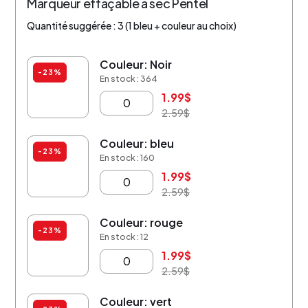
Marqueur effaçable à sec Pentel
Quantité suggérée : 3 (1 bleu + couleur au choix)
Couleur: Noir
-23%
En stock : 364
1.99
$
2.59
$
Couleur: bleu
-23%
En stock : 160
1.99
$
2.59
$
Couleur: rouge
-23%
En stock : 12
1.99
$
2.59
$
Couleur: vert