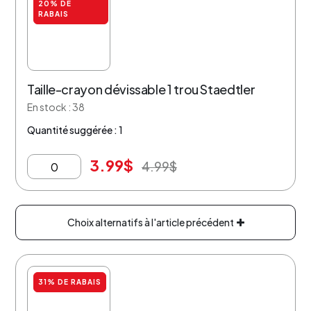
20% DE
RABAIS
Taille-crayon dévissable 1 trou Staedtler
En stock : 38
Quantité suggérée : 1
3.99
$
4.99
$
Choix alternatifs à l'article précédent
31% DE RABAIS