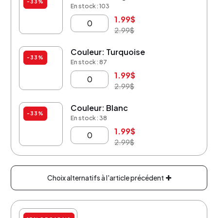
-33%
En stock : 103
1.99
$
2.99
$
Couleur: Turquoise
-33%
En stock : 87
1.99
$
2.99
$
Couleur: Blanc
-33%
En stock : 38
1.99
$
2.99
$
Choix alternatifs à l'article précédent