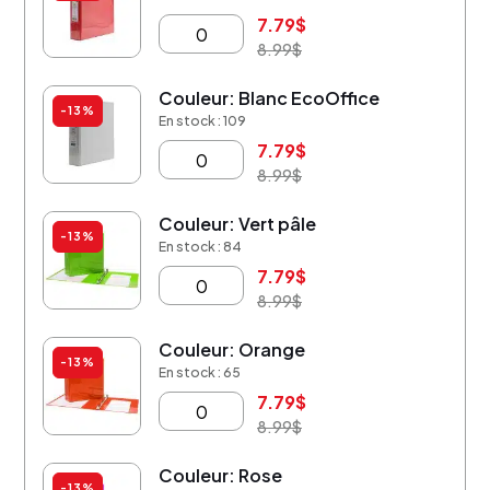
7.79
$
8.99
$
Couleur: Blanc EcoOffice
-13%
En stock : 109
7.79
$
8.99
$
Couleur: Vert pâle
-13%
En stock : 84
7.79
$
8.99
$
Couleur: Orange
-13%
En stock : 65
7.79
$
8.99
$
Couleur: Rose
-13%