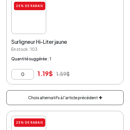
25% DE RABAIS
Surligneur Hi-Liter jaune
En stock : 103
Quantité suggérée : 1
1.19
$
1.59
$
Choix alternatifs à l'article précédent
25% DE RABAIS