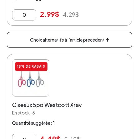
2.99
$
4.29
$
Choix alternatifs à l'article précédent
18% DE RABAIS
Ciseaux 5po Westcott Xray
En stock : 8
Quantité suggérée : 1
4.49
$