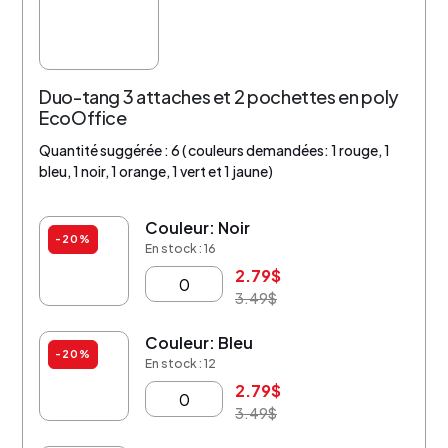
Duo-tang 3 attaches et 2 pochettes en poly
EcoOffice
Quantité suggérée : 6 ( couleurs demandées: 1 rouge, 1
bleu, 1 noir, 1 orange, 1 vert et 1 jaune)
Couleur: Noir
-20%
En stock : 16
2.79
$
3.49
$
Couleur: Bleu
-20%
En stock : 12
2.79
$
3.49
$