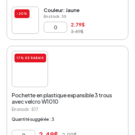
Couleur: Jaune
-20%
En stock : 35
2.79
$
3.49
$
17% DE RABAIS
Pochette en plastique expansible 3 trous
avec velcro W1010
En stock : 517
Quantité suggérée : 3
2.49
$
2.99
$