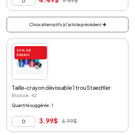
5.49
$
Choix alternatifs à l'article précédent
20% DE
RABAIS
Taille-crayon dévissable 1 trou Staedtler
En stock : 42
Quantité suggérée : 1
3.99
$
4.99
$