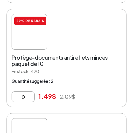
29% DE RABAIS
Protège-documents antireflets minces
paquet de 10
En stock : 420
Quantité suggérée : 2
1.49
$
2.09
$