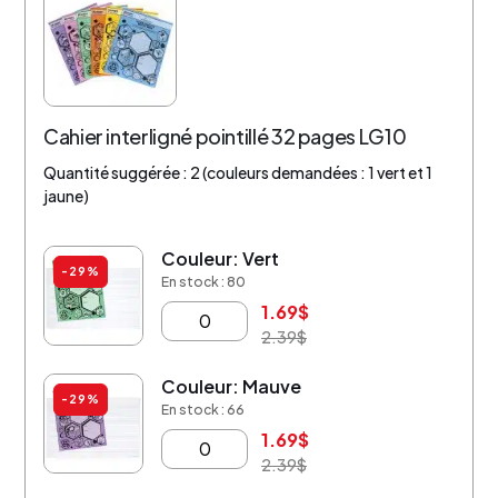
Cahier interligné pointillé 32 pages LG10
Quantité suggérée : 2 (couleurs demandées : 1 vert et 1
jaune)
Couleur: Vert
-29%
En stock : 80
1.69
$
2.39
$
Couleur: Mauve
-29%
En stock : 66
1.69
$
2.39
$