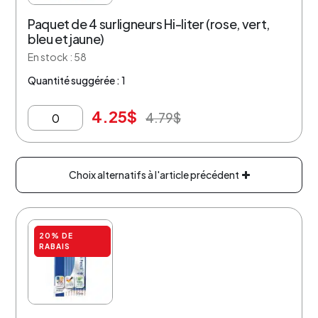
Paquet de 4 surligneurs Hi-liter (rose, vert,
bleu et jaune)
En stock : 58
Quantité suggérée : 1
4.25
$
4.79
$
Choix alternatifs à l'article précédent
20% DE
RABAIS