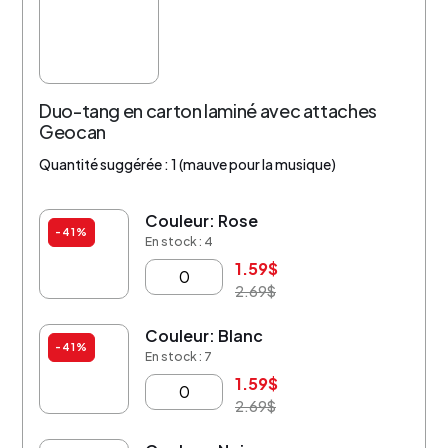
Duo-tang en carton laminé avec attaches
Geocan
Quantité suggérée : 1 (mauve pour la musique)
Couleur: Rose
-41%
En stock : 4
1.59
$
2.69
$
Couleur: Blanc
-41%
En stock : 7
1.59
$
2.69
$