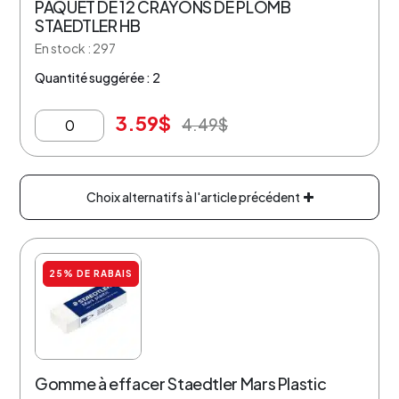
PAQUET DE 12 CRAYONS DE PLOMB
STAEDTLER HB
En stock : 297
Quantité suggérée : 2
3.59
$
4.49
$
Choix alternatifs à l'article précédent
25% DE RABAIS
Gomme à effacer Staedtler Mars Plastic