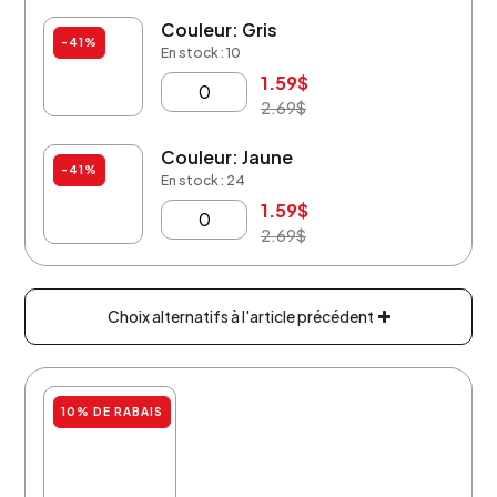
Couleur: Gris
-41%
En stock : 10
1.59
$
2.69
$
Couleur: Jaune
-41%
En stock : 24
1.59
$
2.69
$
Choix alternatifs à l'article précédent
10% DE RABAIS