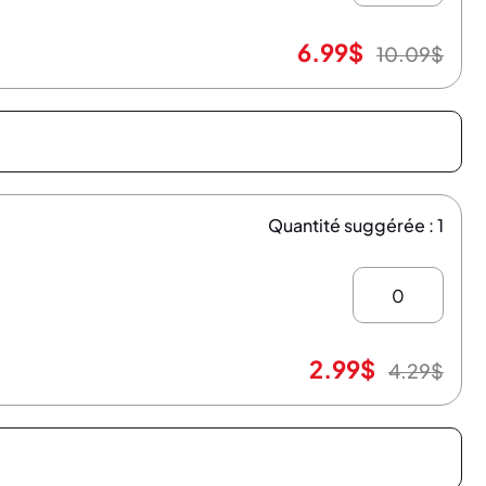
6.99
$
10.09
$
Quantité suggérée : 1
2.99
$
4.29
$