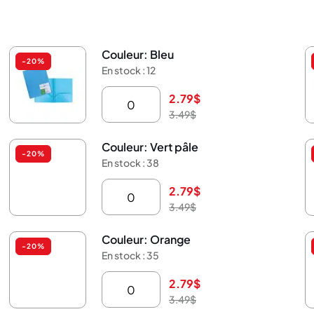
Couleur: Bleu
-20%
En stock : 12
2.79
$
3.49
$
Couleur: Vert pâle
-20%
En stock : 38
2.79
$
3.49
$
Couleur: Orange
-20%
En stock : 35
2.79
$
3.49
$