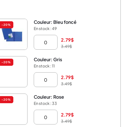
Couleur: Bleu foncé
-20%
En stock : 49
2.79
$
3.49
$
Couleur: Gris
-20%
En stock : 11
2.79
$
3.49
$
Couleur: Rose
-20%
En stock : 33
2.79
$
3.49
$