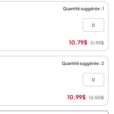
Quantité suggérée : 1
10.79
$
11.99
$
Quantité suggérée : 2
10.99
$
12.50
$