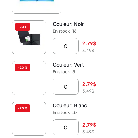
Couleur: Noir
-20%
En stock : 16
2.79
$
3.49
$
Couleur: Vert
-20%
En stock : 5
2.79
$
3.49
$
Couleur: Blanc
-20%
En stock : 37
2.79
$
3.49
$