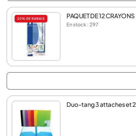
PAQUET DE 12 CRAYONS
20% DE RABAIS
En stock : 297
Duo-tang 3 attaches et 2