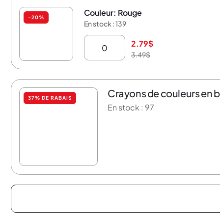
Couleur: Rouge
-20%
En stock : 139
2.79
$
3.49
$
Crayons de couleurs en bo
37% DE RABAIS
En stock : 97