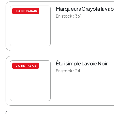
Marqueurs Crayola lavable
10% DE RABAIS
En stock : 361
Étui simple Lavoie Noir
12% DE RABAIS
En stock : 24