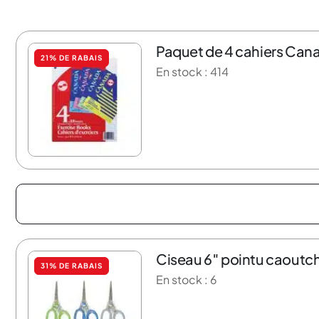
Paquet de 4 cahiers Cana
21% DE RABAIS
En stock : 414
Ciseau 6″ pointu caoutc
31% DE RABAIS
En stock : 6