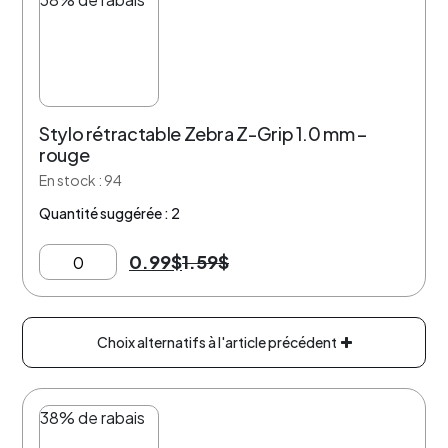
Stylo rétractable Zebra Z-Grip 1.0 mm –
rouge
En stock : 94
Quantité suggérée : 2
0.99
$
1.59
$
Choix alternatifs à l'article précédent
38% de rabais