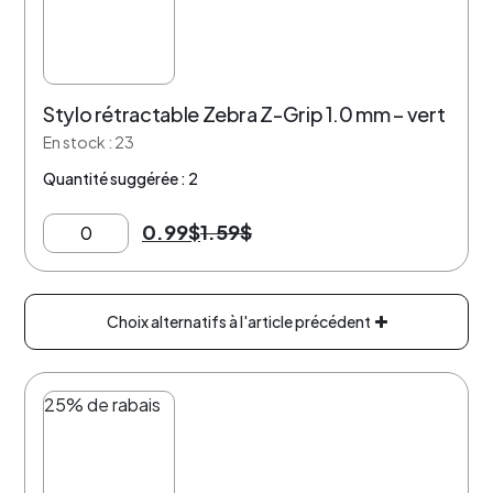
Stylo rétractable Zebra Z-Grip 1.0 mm – vert
En stock : 23
Quantité suggérée : 2
0.99
$
1.59
$
Choix alternatifs à l'article précédent
25% de rabais