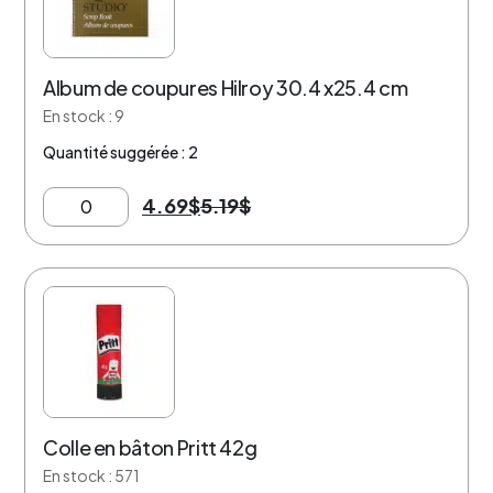
Album de coupures Hilroy 30.4 x25.4 cm
En stock : 9
Quantité suggérée : 2
4.69
$
5.19
$
30% de rabais
Colle en bâton Pritt 42g
En stock : 571