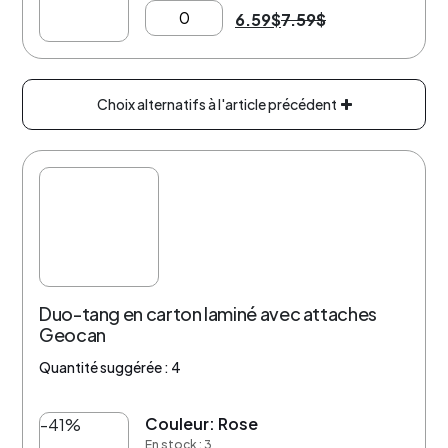
6.59
$
7.59
$
Choix alternatifs à l'article précédent
Duo-tang en carton laminé avec attaches
Geocan
Quantité suggérée : 4
Couleur: Rose
-41%
En stock : 3