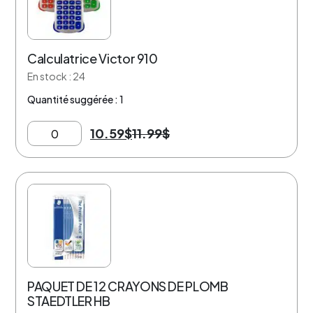
Calculatrice Victor 910
En stock : 24
Quantité suggérée : 1
10.59
$
11.99
$
20% de rabais
PAQUET DE 12 CRAYONS DE PLOMB
STAEDTLER HB