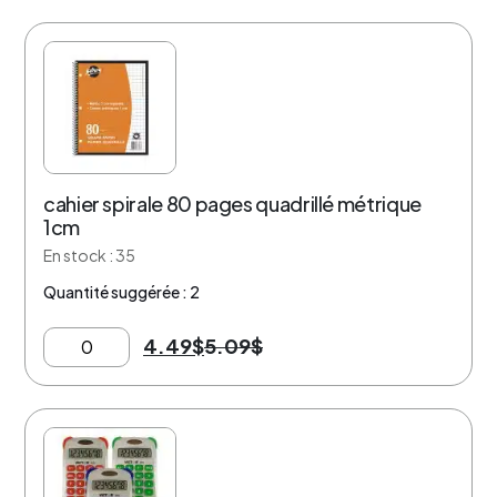
12% de rabais
cahier spirale 80 pages quadrillé métrique
1cm
En stock : 35
Quantité suggérée : 2
4.49
$
5.09
$
12% de rabais