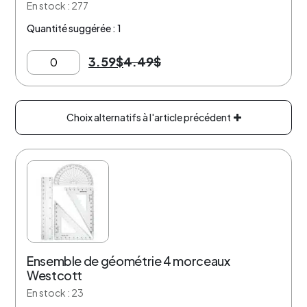
En stock : 277
Quantité suggérée : 1
3.59
$
4.49
$
Choix alternatifs à l'article précédent
20% de rabais
Ensemble de géométrie 4 morceaux
Westcott
En stock : 23