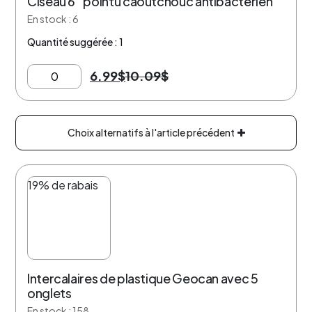
Ciseau 6″ pointu caoutchouc antibactérien
En stock : 6
Quantité suggérée : 1
6.99
$
10.09
$
Choix alternatifs à l'article précédent
19% de rabais
Intercalaires de plastique Geocan avec 5
onglets
En stock : 158