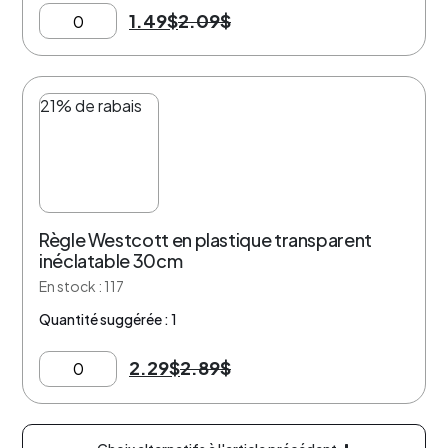
1.49
$
2.09
$
21% de rabais
Règle Westcott en plastique transparent
inéclatable 30cm
En stock : 117
Quantité suggérée : 1
2.29
$
2.89
$