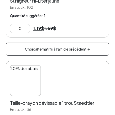
Surligneur Hi-Liter jaune
En stock : 102
Quantité suggérée : 1
1.19
$
1.59
$
Choix alternatifs à l'article précédent
20% de rabais
Taille-crayon dévissable 1 trou Staedtler
En stock : 36