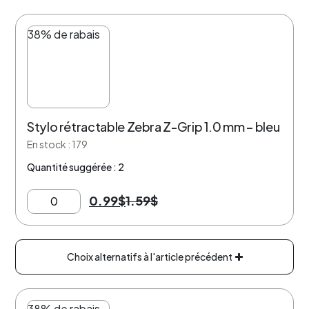
38% de rabais
Stylo rétractable Zebra Z-Grip 1.0 mm – bleu
En stock : 179
Quantité suggérée : 2
0.99
$
1.59
$
Choix alternatifs à l'article précédent
38% de rabais