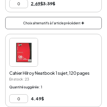
2.69
$
3.39
$
Choix alternatifs à l'article précédent
Cahier Hilroy Neatbook 1 sujet, 120 pages
En stock : 23
Quantité suggérée : 1
4.49
$