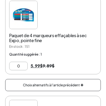
39% de rabais
Paquet de 4 marqueurs effaçables à sec
Expo, pointe fine
En stock : 151
Quantité suggérée : 1
5.99
$
9.89
$
Choix alternatifs à l'article précédent
12% de rabais