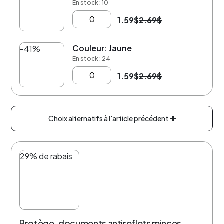
En stock : 10
1.59
$
2.69
$
Couleur: Jaune
-41%
En stock : 24
1.59
$
2.69
$
Choix alternatifs à l'article précédent
29% de rabais
Protège-documents antireflets minces