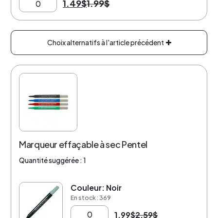
1.49
$
1.99
$
Choix alternatifs à l'article précédent
Marqueur effaçable à sec Pentel
Quantité suggérée : 1
Couleur: Noir
-23%
En stock : 369
1.99
$
2.59
$