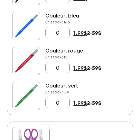
Couleur: bleu
-23%
En stock : 166
1.99
$
2.59
$
Couleur: rouge
-23%
En stock : 15
1.99
$
2.59
$
Couleur: vert
-23%
En stock : 34
1.99
$
2.59
$