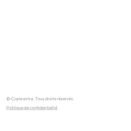
Lundi au mercredi
9h à 17h30
Jeudi et vendredi
9h à 20h
Samedi
9h à 17h
Dimanche
Fermé
Suivez-nous !
© Copie extra. Tous droits réservés.
Politique de confidentialité