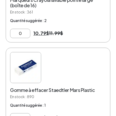
(boîte de 16)
En stock : 361
Quantité suggérée : 2
10.79
$
11.99
$
25% de rabais
Gomme à effacer Staedtler Mars Plastic
En stock : 890
Quantité suggérée : 1