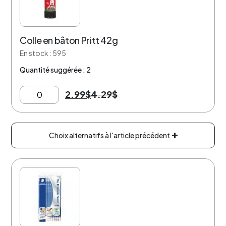
Colle en bâton Pritt 42g
En stock : 595
Quantité suggérée : 2
2.99
$
4.29
$
Choix alternatifs à l'article précédent
20% de rabais