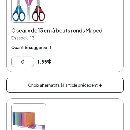
Ciseaux de 13 cm à bouts ronds Maped
En stock : 13
Quantité suggérée : 1
1.99
$
Choix alternatifs à l'article précédent