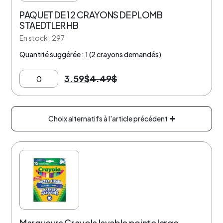
PAQUET DE 12 CRAYONS DE PLOMB
STAEDTLER HB
En stock : 297
Quantité suggérée : 1 (2 crayons demandés)
3.59
$
4.49
$
Choix alternatifs à l'article précédent
10% de rabais
Marqueurs Crayola lavable pointe large