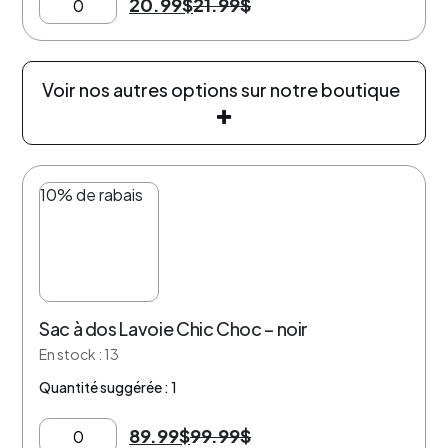
20.99
$
21.99
$
Voir nos autres options sur notre boutique
10% de rabais
Sac à dos Lavoie Chic Choc – noir
En stock : 13
Quantité suggérée : 1
89.99
$
99.99
$