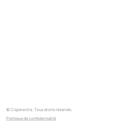
Heures d’ouverture
Lundi au mercredi
9h à 17h30
Jeudi et vendredi
9h à 20h
Samedi
9h à 17h
Dimanche
Fermé
Suivez-nous !
© Copie extra. Tous droits réservés.
Politique de confidentialité