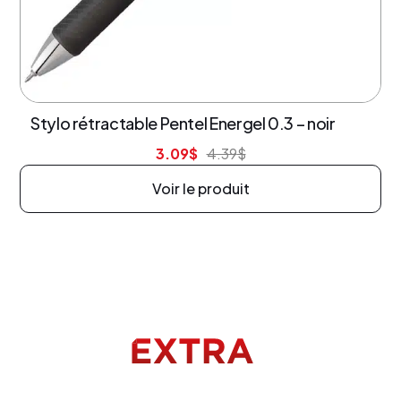
30% de rabais
Stylo rétractable Pentel Energel 0.3 – noir
3.09
$
4.39
$
Voir le produit