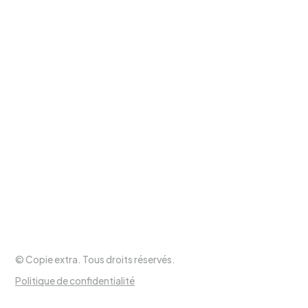
Heures d’ouverture
Lundi au mercredi
9h à 17h30
Jeudi et vendredi
9h à 20h
Samedi
9h à 17h
Dimanche
Fermé
Suivez-nous !
© Copie extra. Tous droits réservés.
Politique de confidentialité