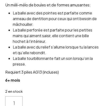
Un méli-mélo de boules et de formes amusantes:
La balle avec des pointes est parfaite comme
anneau de dentition pour ceux qui ont besoin de
mâchouiller.
La balle perforée est parfaite pour les petites
mains qui aiment saisir, elle contient une bille
hochet à l’intérieur.
La balle avec du relief s’allume lorsque tu la lances
et qu’elle rebondit.
La balle tourbillonnante fait un son lorsqu’on la
presse.
Requiert 3 piles AG13 (incluses)
6+ mois
2 en stock
Quantity