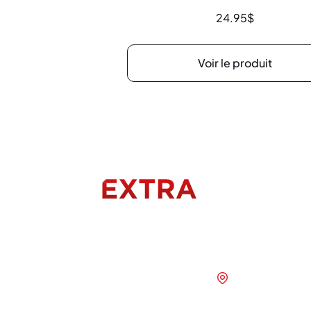
24.95
$
Voir le produit
Menu
Nous joindr
Accueil
1280 Bd Vach
Sainte-Marie
À propos