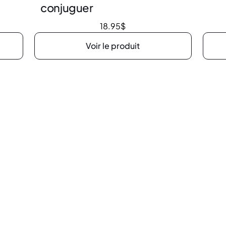
conjuguer
18.95
$
Voir le produit
e
Heures d’ouv
on N #1,
Lundi au mercredi
, QC G6E 1N2
Jeudi et vendredi