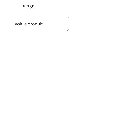
5.95
$
Voir le produit
erture
Suivez-nous !
9h à 17h30
9h à 20h