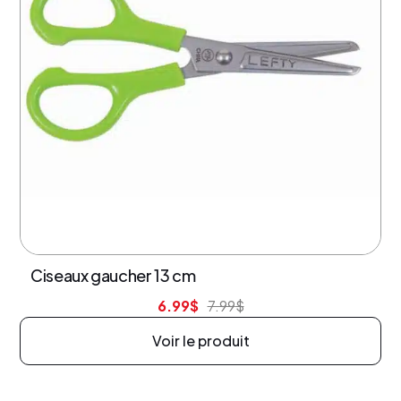
13% de rabais
Ciseaux gaucher 13 cm
6.99
$
7.99
$
Voir le produit