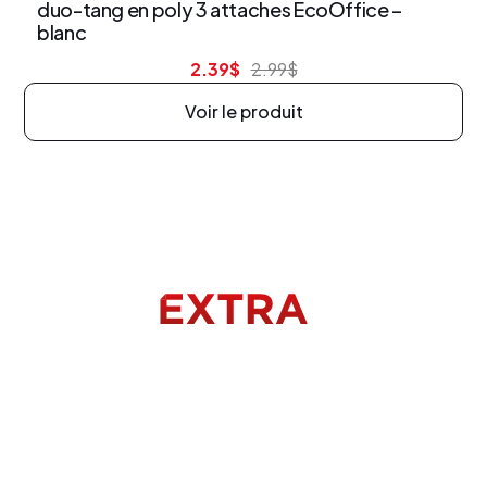
duo-tang en poly 3 attaches EcoOffice –
blanc
2.39
$
2.99
$
Voir le produit
Menu
Accueil