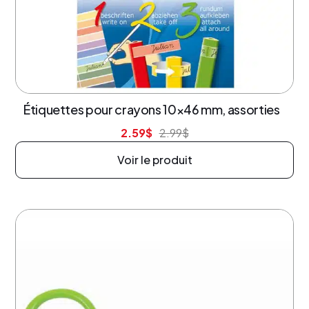
13% de rabais
Étiquettes pour crayons 10×46 mm, assorties
2.59
$
2.99
$
Voir le produit