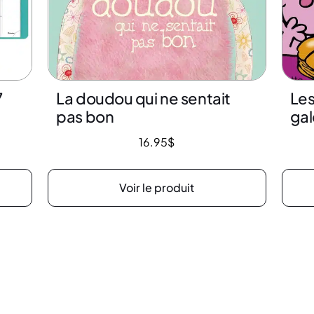
7
La doudou qui ne sentait
Le
pas bon
gal
16.95
$
Voir le produit