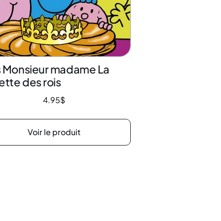
s Monsieur madame La
ette des rois
4.95
$
Voir le produit