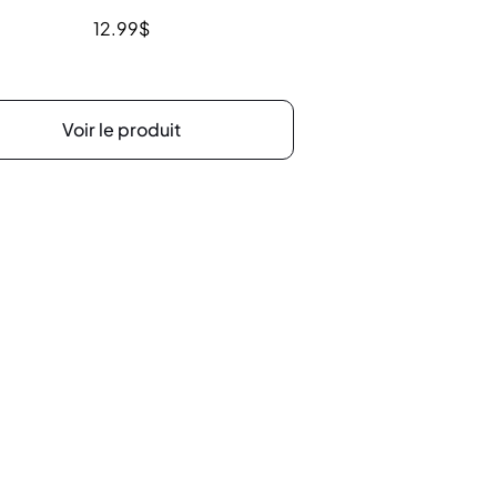
12.99
$
Voir le produit
erture
Suivez-nous !
9h à 17h30