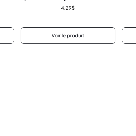
4.29
$
Voir le produit
e
Heures d’ouv
on N #1,
Lundi au mercredi