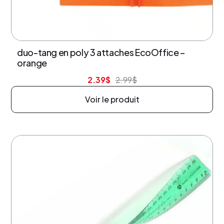
20% de rabais
duo-tang en poly 3 attaches EcoOffice –
orange
2.39
$
2.99
$
Voir le produit