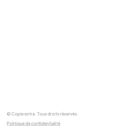
Heures d’ouverture
Lundi au mercredi
9h à 17h30
Jeudi et vendredi
9h à 20h
Samedi
9h à 17h
Dimanche
Fermé
Suivez-nous !
© Copie extra. Tous droits réservés.
Politique de confidentialité