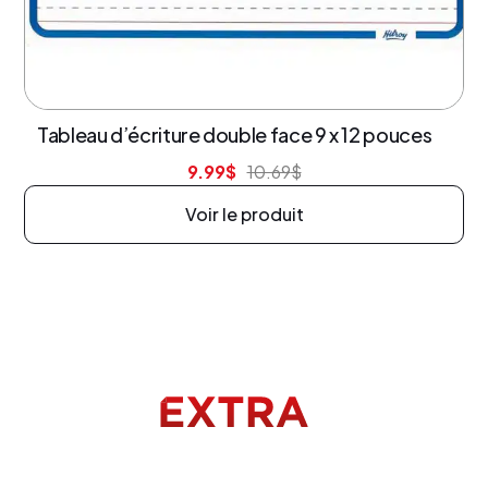
7% de rabais
Tableau d’écriture double face 9 x 12 pouces
9.99
$
10.69
$
Voir le produit