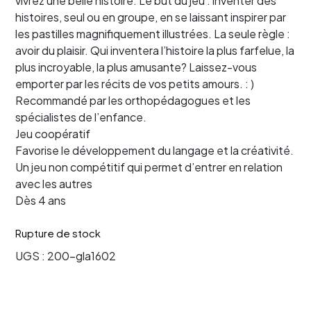
vivrez une belle histoire. Le but du jeu : inventer des
histoires, seul ou en groupe, en se laissant inspirer par
les pastilles magnifiquement illustrées. La seule règle :
avoir du plaisir. Qui inventera l’histoire la plus farfelue, la
plus incroyable, la plus amusante? Laissez-vous
emporter par les récits de vos petits amours. : )
Recommandé par les orthopédagogues et les
spécialistes de l’enfance.
Jeu coopératif
Favorise le développement du langage et la créativité.
Un jeu non compétitif qui permet d’entrer en relation
avec les autres
Dès 4 ans
Rupture de stock
UGS :
200-gla1602